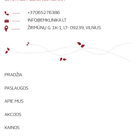
+37065276386
INFO@EMKLINIKA.LT
ŽIRMŪNŲ G. 1K-1, LT- 09239, VILNIUS
PRADŽIA
PASLAUGOS
APIE MUS
AKCIJOS
KAINOS