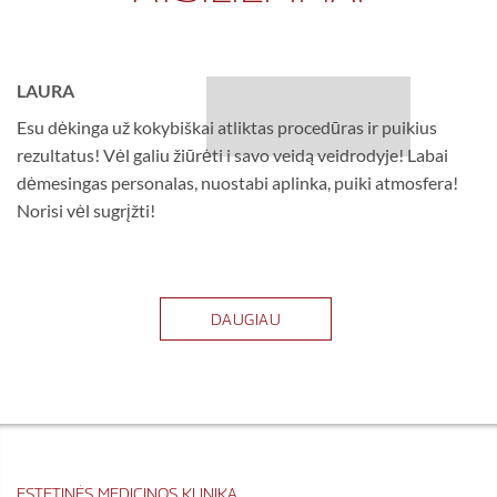
LAURA
B
Esu dėkinga už kokybiškai atliktas procedūras ir puikius
At
rezultatus! Vėl galiu žiūrėti i savo veidą veidrodyje! Labai
ka
dėmesingas personalas, nuostabi aplinka, puiki atmosfera!
Ač
Norisi vėl sugrįžti!
DAUGIAU
ESTETINĖS MEDICINOS KLINIKA