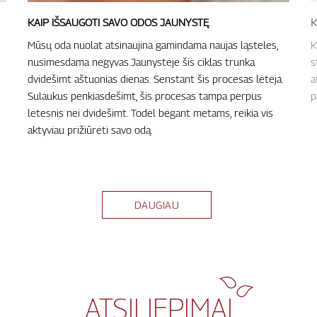
KAIP IŠSAUGOTI SAVO ODOS JAUNYSTĘ
K
Mūsų oda nuolat atsinaujina gamindama naujas ląsteles,
K
nusimesdama negyvas.Jaunystėje šis ciklas trunka
s
dvidešimt aštuonias dienas. Senstant šis procesas lėtėja.
a
Sulaukus penkiasdešimt, šis procesas tampa perpus
p
lėtesnis nei dvidešimt. Todėl bėgant metams, reikia vis
aktyviau prižiūrėti savo odą.
DAUGIAU
ATSILIEPIMAI