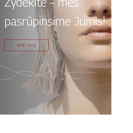
Žydėkite – mes
pasrūpinsime Jumis!
APIE MUS