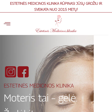
Skip
ESTETINĖS MEDICINOS KLINIKA RŪPINASI JŪSŲ GROŽIU IR
to
SVEIKATA NUO 2015 METŲ!
content
ESTETINĖS MEDICINOS KLINIKA
Moteris tai – gėlė.