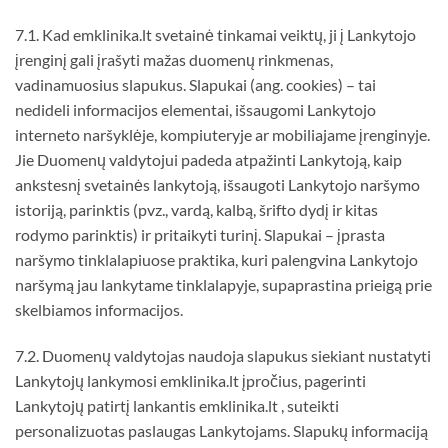
7.1. Kad emklinika.lt svetainė tinkamai veiktų, ji į Lankytojo
įrenginį gali įrašyti mažas duomenų rinkmenas,
vadinamuosius slapukus. Slapukai (ang. cookies) – tai
nedideli informacijos elementai, išsaugomi Lankytojo
interneto naršyklėje, kompiuteryje ar mobiliajame įrenginyje.
Jie Duomenų valdytojui padeda atpažinti Lankytoją, kaip
ankstesnį svetainės lankytoją, išsaugoti Lankytojo naršymo
istoriją, parinktis (pvz., vardą, kalbą, šrifto dydį ir kitas
rodymo parinktis) ir pritaikyti turinį. Slapukai – įprasta
naršymo tinklalapiuose praktika, kuri palengvina Lankytojo
naršymą jau lankytame tinklalapyje, supaprastina prieigą prie
skelbiamos informacijos.
7.2. Duomenų valdytojas naudoja slapukus siekiant nustatyti
Lankytojų lankymosi emklinika.lt įpročius, pagerinti
Lankytojų patirtį lankantis emklinika.lt , suteikti
personalizuotas paslaugas Lankytojams. Slapukų informaciją