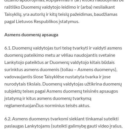
raštiško Duomenų valdytojo leidimo ir (arba) nesilaikant
Taisyklių, yra autorių ir kitų teisių pažeidimas, baudžiamas
pagal Lietuvos Respublikos įstatymus.
Asmens duomen
ų
apsauga
6.1. Duomenų valdytojas turi teisę tvarkyti ir valdyti asmens
duomenų pateikimo metu ar vėliau naudojantis svetaine
Lankytojo pateiktus ar Duomenų valdytojo kitais būdais
surinktus asmens duomenis (toliau – Asmens duomenys),
vadovaujantis šiose Taisyklėse nustatyta tvarka ir jose
nurodytais tikslais. Duomenų valdytojas užtikrina duomenų
subjektų teises pagal Asmens duomenų teisinės apsaugos
įstatymą ir kitus asmens duomenų tvarkymą
reglamentuojančius norminius teisės aktus.
6.2. Asmens duomenys tvarkomi siekiant tinkamai suteikti
paslaugas Lankytojams (suteikti galimybę gauti video įrašus,