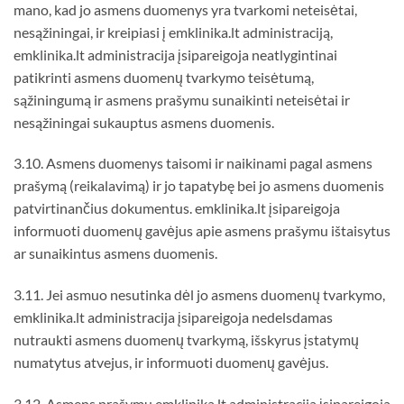
mano, kad jo asmens duomenys yra tvarkomi neteisėtai,
nesąžiningai, ir kreipiasi į emklinika.lt administraciją,
emklinika.lt administracija įsipareigoja neatlygintinai
patikrinti asmens duomenų tvarkymo teisėtumą,
sąžiningumą ir asmens prašymu sunaikinti neteisėtai ir
nesąžiningai sukauptus asmens duomenis.
3.10. Asmens duomenys taisomi ir naikinami pagal asmens
prašymą (reikalavimą) ir jo tapatybę bei jo asmens duomenis
patvirtinančius dokumentus. emklinika.lt įsipareigoja
informuoti duomenų gavėjus apie asmens prašymu ištaisytus
ar sunaikintus asmens duomenis.
3.11. Jei asmuo nesutinka dėl jo asmens duomenų tvarkymo,
emklinika.lt administracija įsipareigoja nedelsdamas
nutraukti asmens duomenų tvarkymą, išskyrus įstatymų
numatytus atvejus, ir informuoti duomenų gavėjus.
3.12. Asmens prašymu emklinika.lt administracija įsipareigoja