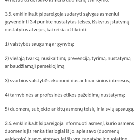
3.5. emklinika.lt įsipareigoja sudaryti sąlygas asmeniui
įgyvendinti 3.4 punkte nustatytas teises, išskyrus įstatymų
nustatytus atvejus, kai reikia užtikrinti:
1) valstybės saugumą ar gynybą;
2) viešąją tvarką, nusikaltimų prevenciją, tyrimą, nustatymą
ar baudžiamąjį persekiojimą;
3) svarbius valstybės ekonominius ar finansinius interesus;
4) tarnybinės ar profesinės etikos pažeidimų nustatymą;
5) duomenų subjekto ar kitų asmenų teisių ir laisvių apsaugą.
3.6. emklinika.lt įsipareigoja informuoti asmenį, kurio asmens
duomenis jis renka tiesiogiai iš jo, apie savo (duomenų
valdytojo) ir savo atstovo, jei šis yra, tapatybę ir nuolatinę