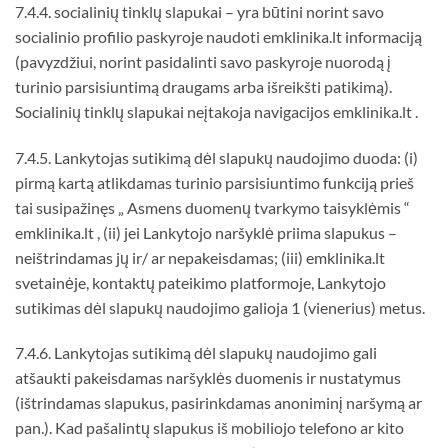
7.4.4. socialinių tinklų slapukai – yra būtini norint savo
socialinio profilio paskyroje naudoti emklinika.lt informaciją
(pavyzdžiui, norint pasidalinti savo paskyroje nuorodą į
turinio parsisiuntimą draugams arba išreikšti patikimą).
Socialinių tinklų slapukai neįtakoja navigacijos emklinika.lt .
7.4.5. Lankytojas sutikimą dėl slapukų naudojimo duoda: (i)
pirmą kartą atlikdamas turinio parsisiuntimo funkciją prieš
tai susipažinęs „ Asmens duomenų tvarkymo taisyklėmis “
emklinika.lt , (ii) jei Lankytojo naršyklė priima slapukus –
neištrindamas jų ir/ ar nepakeisdamas; (iii) emklinika.lt
svetainėje, kontaktų pateikimo platformoje, Lankytojo
sutikimas dėl slapukų naudojimo galioja 1 (vienerius) metus.
7.4.6. Lankytojas sutikimą dėl slapukų naudojimo gali
atšaukti pakeisdamas naršyklės duomenis ir nustatymus
(ištrindamas slapukus, pasirinkdamas anoniminį naršymą ar
pan.). Kad pašalintų slapukus iš mobiliojo telefono ar kito