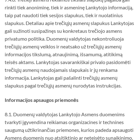
rinkti tiek anoniminę, tiek ir asmeninę Lankytojo informaciją,
taip pat naudoti tiek sesijos slapukus, tiek ir nuolatinius
slapukus. Detaliau apie trečiųjų asmenų slapukus Lankytojas
gali sužinoti susipažinęs su konkretaus trečiojo asmens
privatumo politika. Duomenų valdytojas nekontroliuoja
trečiųjų asmenų veiklos ir neatsako už trečiųjų asmenų
informacijos tikslumą, atnaujinimą, išsamumą, atitikimą
teisės aktams. Lankytojas savarankiškai privalo pasidomėti
trečiųjų asmenų naudojamais slapukais ir jų renkama
informacija. Lankytojas gali pašalinti trečiųjų asmenų
slapukus pagal trečiųjų asmenų nurodytas instrukcijas.
Informacijos apsaugos priemon
ė
s
8.1. Duomenų valdytojas Lankytojo Asmens duomenims
tvarkyti įgyvendina reikiamas organizacines ir technines
saugumą užtikrinančias priemones, kurios padeda apsaugoti
Asmens duomenis nuo atsitiktinio ar neteisėto sunaikinimo,