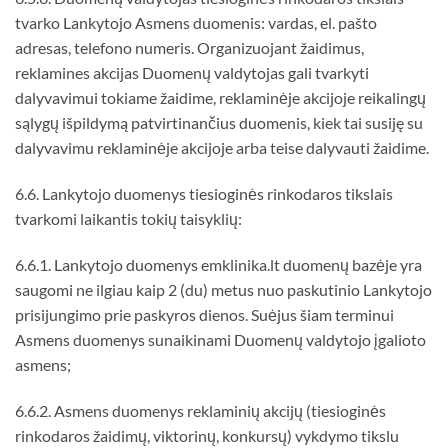
tvarko Lankytojo Asmens duomenis: vardas, el. pašto
adresas, telefono numeris. Organizuojant žaidimus,
reklamines akcijas Duomenų valdytojas gali tvarkyti
dalyvavimui tokiame žaidime, reklaminėje akcijoje reikalingų
sąlygų išpildymą patvirtinančius duomenis, kiek tai susiję su
dalyvavimu reklaminėje akcijoje arba teise dalyvauti žaidime.
6.6. Lankytojo duomenys tiesioginės rinkodaros tikslais
tvarkomi laikantis tokių taisyklių:
6.6.1. Lankytojo duomenys emklinika.lt duomenų bazėje yra
saugomi ne ilgiau kaip 2 (du) metus nuo paskutinio Lankytojo
prisijungimo prie paskyros dienos. Suėjus šiam terminui
Asmens duomenys sunaikinami Duomenų valdytojo įgalioto
asmens;
6.6.2. Asmens duomenys reklaminių akcijų (tiesioginės
rinkodaros žaidimų, viktorinų, konkursų) vykdymo tikslu