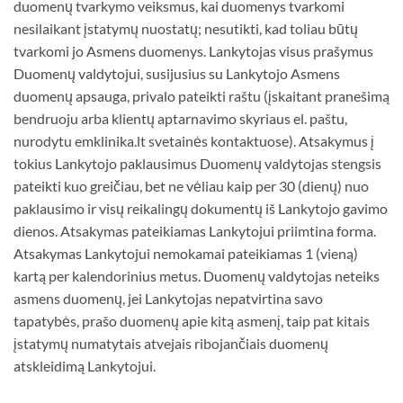
duomenų tvarkymo veiksmus, kai duomenys tvarkomi
nesilaikant įstatymų nuostatų; nesutikti, kad toliau būtų
tvarkomi jo Asmens duomenys. Lankytojas visus prašymus
Duomenų valdytojui, susijusius su Lankytojo Asmens
duomenų apsauga, privalo pateikti raštu (įskaitant pranešimą
bendruoju arba klientų aptarnavimo skyriaus el. paštu,
nurodytu emklinika.lt svetainės kontaktuose). Atsakymus į
tokius Lankytojo paklausimus Duomenų valdytojas stengsis
pateikti kuo greičiau, bet ne vėliau kaip per 30 (dienų) nuo
paklausimo ir visų reikalingų dokumentų iš Lankytojo gavimo
dienos. Atsakymas pateikiamas Lankytojui priimtina forma.
Atsakymas Lankytojui nemokamai pateikiamas 1 (vieną)
kartą per kalendorinius metus. Duomenų valdytojas neteiks
asmens duomenų, jei Lankytojas nepatvirtina savo
tapatybės, prašo duomenų apie kitą asmenį, taip pat kitais
įstatymų numatytais atvejais ribojančiais duomenų
atskleidimą Lankytojui.