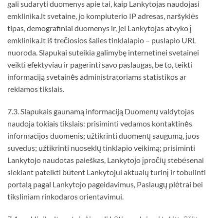
gali sudaryti duomenys apie tai, kaip Lankytojas naudojasi
emklinika.lt svetaine, jo kompiuterio IP adresas, naršyklės
tipas, demografiniai duomenys ir, jei Lankytojas atvyko į
emklinika.lt iš trečiosios šalies tinklalapio – puslapio URL
nuoroda. Slapukai suteikia galimybę internetinei svetainei
veikti efektyviau ir pagerinti savo paslaugas, be to, teikti
informaciją svetainės administratoriams statistikos ar
reklamos tikslais.
7.3. Slapukais gaunamą informaciją Duomenų valdytojas
naudoja tokiais tikslais: prisiminti vedamos kontaktinės
informacijos duomenis; užtikrinti duomenų saugumą, juos
suvedus; užtikrinti nuoseklų tinklapio veikimą; prisiminti
Lankytojo naudotas paieškas, Lankytojo įpročių stebėsenai
siekiant pateikti būtent Lankytojui aktualų turinį ir tobulinti
portalą pagal Lankytojo pageidavimus, Paslaugų plėtrai bei
tiksliniam rinkodaros orientavimui.