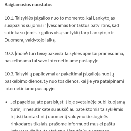
Baigiamosios nuostatos
10.1. Taisyklės įsigalios nuo to momento, kai Lankytojas
susipažins su jomis ir įvesdamas kontaktus patvirtins, kad
sutinka su jomis ir galios visą santykių tarp Lankytojo ir
Duomenų valdytojo laiką.
10.2. Įmonė turi teisę pakeisti Taisykles apie tai pranešdama,
paskelbdama tai savo internetiniame puslapyje.
10.3. Taisyklių papildymai ar pakeitimai įsigalioja nuo jų
paskelbimo dienos, t.y nuo tos dienos, kai jie yra patalpinami
internetiniame puslapyje.
Jei pageidaujate parsisiųsti šioje svetainėje publikuojamą
turinį ir nesutinkate su aukščiau pateiktomis taisyklėmis
ir jūsų kontaktinių duomenų valdymu tiesioginės
rinkodaros tikslais, prašome informuoti mus el paštu
info@emklinika.ltsu tekstu:
Nesutinku su asmens