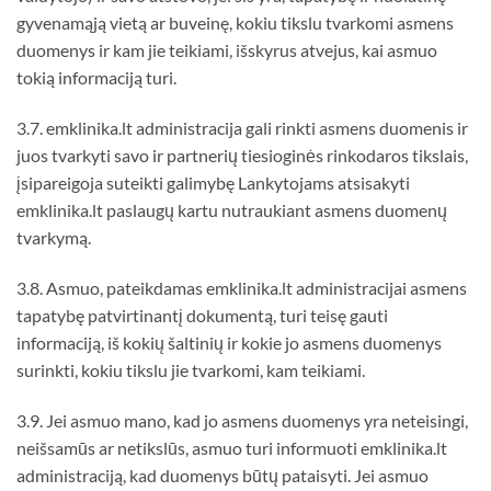
gyvenamąją vietą ar buveinę, kokiu tikslu tvarkomi asmens
duomenys ir kam jie teikiami, išskyrus atvejus, kai asmuo
tokią informaciją turi.
3.7. emklinika.lt administracija gali rinkti asmens duomenis ir
juos tvarkyti savo ir partnerių tiesioginės rinkodaros tikslais,
įsipareigoja suteikti galimybę Lankytojams atsisakyti
emklinika.lt paslaugų kartu nutraukiant asmens duomenų
tvarkymą.
3.8. Asmuo, pateikdamas emklinika.lt administracijai asmens
tapatybę patvirtinantį dokumentą, turi teisę gauti
informaciją, iš kokių šaltinių ir kokie jo asmens duomenys
surinkti, kokiu tikslu jie tvarkomi, kam teikiami.
3.9. Jei asmuo mano, kad jo asmens duomenys yra neteisingi,
neišsamūs ar netikslūs, asmuo turi informuoti emklinika.lt
administraciją, kad duomenys būtų pataisyti. Jei asmuo