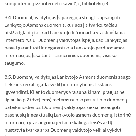
kompiuteriu (pvz. interneto kavinėje, bibliotekoje).
8.4. Duomenų valdytojas įsipareigoja stengtis apsaugoti
Lankytojo Asmens duomenis, kuriuos jis tvarko, tačiau
atsižvelgiant į tai, kad Lankytojo informacija yra siunčiama
interneto ryšiu, Duomenų valdytojas įspėja, kad Lankytojas
negali garantuoti ir negarantuoja Lankytojo perduodamos
informacijos, įskaitant ir asmeninius duomenis, visiško
saugumo.
8.5. Duomenų valdytojas Lankytojo Asmens duomenis saugo
tiek kiek reikalinga Taisyklių ir nurodytiems tikslams
įgyvendinti. Kliento duomenys yra sunaikinami praėjus ne
ilgiau kaip 2 (dvejiems) metams nuo jo paskutinio duomenų
pateikimo dienos. Duomenų valdytojas siekia nesaugoti
pasenusių ir neaktualių Lankytojo asmens duomenų. Istorinė
informacija yra saugoma jei tai reikalinga teisės aktų
nustatyta tvarka arba Duomenų valdytojo veiklai vykdyti