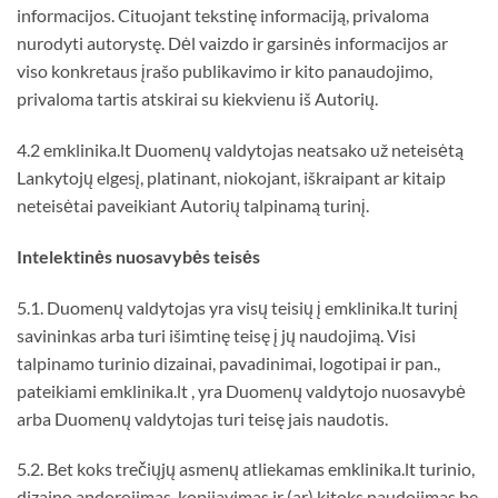
informacijos. Cituojant tekstinę informaciją, privaloma
nurodyti autorystę. Dėl vaizdo ir garsinės informacijos ar
viso konkretaus įrašo publikavimo ir kito panaudojimo,
privaloma tartis atskirai su kiekvienu iš Autorių.
4.2 emklinika.lt Duomenų valdytojas neatsako už neteisėtą
Lankytojų elgesį, platinant, niokojant, iškraipant ar kitaip
neteisėtai paveikiant Autorių talpinamą turinį.
Intelektin
ė
s nuosavyb
ė
s teis
ė
s
5.1. Duomenų valdytojas yra visų teisių į emklinika.lt turinį
savininkas arba turi išimtinę teisę į jų naudojimą. Visi
talpinamo turinio dizainai, pavadinimai, logotipai ir pan.,
pateikiami emklinika.lt , yra Duomenų valdytojo nuosavybė
arba Duomenų valdytojas turi teisę jais naudotis.
5.2. Bet koks trečiųjų asmenų atliekamas emklinika.lt turinio,
dizaino apdorojimas, kopijavimas ir (ar) kitoks naudojimas be