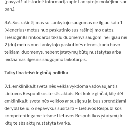
(pavyzdžiui istorinė informacija apie Lankytojo mokėjimus ar
pan.).
8.6. Susirašinėjimas su Lankytoju saugomas ne ilgiau kaip 1
(vienerius) metus nuo paskutinio susirašinėjimo datos.
Tiesioginės rinkodaros tikslu duomenys saugomi ne ilgiau nei
2 (du) metus nuo Lankytojo paskutinės dienos, kada buvo
teikiami duomenys, nebent įstatymų būtų nustatytas arba
leidžiamas ilgesnis saugojimo laikotarpis.
Taikytina teis
ė
ir gin
čų
politika
9.1. emklinika.lt svetainės veikla vykdoma vadovaujantis
Lietuvos Respublikos teisės aktais. Bet kokie ginčai, kilę dėl
emklinika.lt svetainės veiklos ar susiję su ja, bus sprendžiami
derybų keliu, o nepavykus susitarti – Lietuvos Respublikos
kompetentingame teisme Lietuvos Respublikos įstatymų ir
kitų teisės aktų nustatyta tvarka.