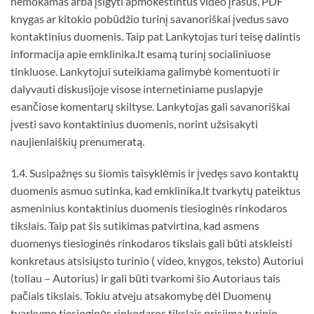
nemokamas arba įsigyti apmokestintus video įrašus, PDF
knygas ar kitokio pobūdžio turinį savanoriškai įvedus savo
kontaktinius duomenis. Taip pat Lankytojas turi teisę dalintis
informacija apie emklinika.lt esamą turinį socialiniuose
tinkluose. Lankytojui suteikiama galimybė komentuoti ir
dalyvauti diskusijoje visose internetiniame puslapyje
esančiose komentarų skiltyse. Lankytojas gali savanoriškai
įvesti savo kontaktinius duomenis, norint užsisakyti
naujienlaiškių prenumeratą.
1.4. Susipažnęs su šiomis taisyklėmis ir įvedęs savo kontaktų
duomenis asmuo sutinka, kad emklinika.lt tvarkytų pateiktus
asmeninius kontaktinius duomenis tiesioginės rinkodaros
tikslais. Taip pat šis sutikimas patvirtina, kad asmens
duomenys tiesioginės rinkodaros tikslais gali būti atskleisti
konkretaus atsisiųsto turinio ( video, knygos, teksto) Autoriui
(toliau – Autorius) ir gali būti tvarkomi šio Autoriaus tais
pačiais tikslais. Tokiu atveju atsakomybę dėl Duomenų
tvarkymo tiesioginės rinkodaros tikslais prisiima turinio