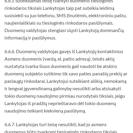
6.6.5 Suteikdamas teisę tvarkyti duomenis tiesioginės
rinkodaros tikslais Lankytojas taip pat suteikia leidimą
susisiekti su juo telefonu, SMS žinutėmis, elektroniniu paštu,
naujienlaiškiais su tiesioginės rinkodaros pasiūlymais.
Duomenų valdytojas stengiasi siųsti Lankytoją dominančią
informaciją ir pasiūlymus.
6.6.6. Duomenų valdytojas gavęs iš Lankytojų kontaktinius
Asmens duomenis (vardą, el. pašto adresą), teisės aktų
nustatyta tvarka šiuos duomenis gali naudoti be atskiro
duomenų subjekto sutikimo tik savo paties panašių prekių ar
paslaugų rinkodarai, Lankytojui suteikiant aiškią, nemokamą
ir lengvai įgyvendinamą galimybę nesutikti arba atsisakyti
tokio duomenų naudojimo pirmiau nurodytais tikslais, jeigu
Lankytojas iš pradžių neprieštaravo dėl tokio duomenų
naudojimo teikiant kiekvieną pasiūlymą.
6.6.7. Lankytojas turi teisę nesutikti, kad jo asmens
duomenys būtų tvarkomi tiesioginės rinkodaros tikslais,