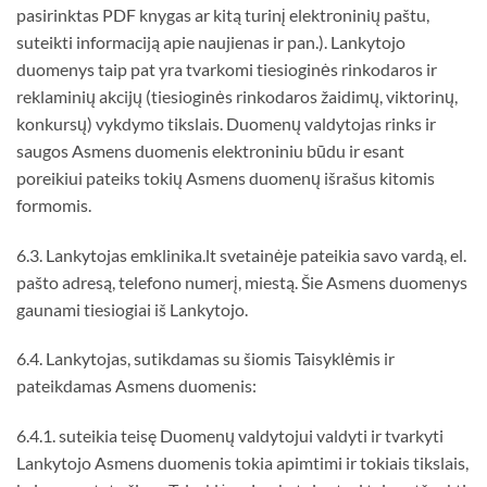
pasirinktas PDF knygas ar kitą turinį elektroninių paštu,
suteikti informaciją apie naujienas ir pan.). Lankytojo
duomenys taip pat yra tvarkomi tiesioginės rinkodaros ir
reklaminių akcijų (tiesioginės rinkodaros žaidimų, viktorinų,
konkursų) vykdymo tikslais. Duomenų valdytojas rinks ir
saugos Asmens duomenis elektroniniu būdu ir esant
poreikiui pateiks tokių Asmens duomenų išrašus kitomis
formomis.
6.3. Lankytojas emklinika.lt svetainėje pateikia savo vardą, el.
pašto adresą, telefono numerį, miestą. Šie Asmens duomenys
gaunami tiesiogiai iš Lankytojo.
6.4. Lankytojas, sutikdamas su šiomis Taisyklėmis ir
pateikdamas Asmens duomenis:
6.4.1. suteikia teisę Duomenų valdytojui valdyti ir tvarkyti
Lankytojo Asmens duomenis tokia apimtimi ir tokiais tikslais,