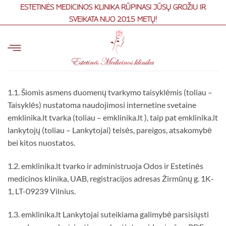
Skip
ESTETINĖS MEDICINOS KLINIKA RŪPINASI JŪSŲ GROŽIU IR
to
SVEIKATA NUO 2015 METŲ!
content
1.1. Šiomis asmens duomenų tvarkymo taisyklėmis (toliau –
Taisyklės) nustatoma naudojimosi internetine svetaine
emklinika.lt tvarka (toliau – emklinika.lt ), taip pat emklinika.lt
lankytojų (toliau – Lankytojai) teisės, pareigos, atsakomybė
bei kitos nuostatos.
1.2. emklinika.lt tvarko ir administruoja Odos ir Estetinės
medicinos klinika, UAB, registracijos adresas Žirmūnų g. 1K-
1, LT-09239 Vilnius.
1.3. emklinika.lt Lankytojai suteikiama galimybė parsisiųsti