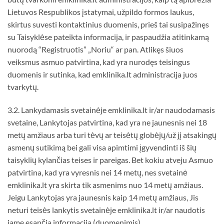
Lietuvos Respublikos įstatymai, užpildo formos laukus,
skirtus suvesti kontaktinius duomenis, prieš tai susipažinęs
su Taisyklėse pateikta informacija, ir paspaudžia atitinkamą
nuorodą “Registruotis” „Noriu“ ar pan. Atlikęs šiuos
veiksmus asmuo patvirtina, kad yra nurodęs teisingus
duomenis ir sutinka, kad emklinika.lt administracija juos
tvarkytų.
3.2. Lankydamasis svetainėje emklinika.lt ir/ar naudodamasis
svetaine, Lankytojas patvirtina, kad yra ne jaunesnis nei 18
metų amžiaus arba turi tėvų ar teisėtų globėjų/už jį atsakingų
asmenų sutikimą bei gali visa apimtimi įgyvendinti iš šių
taisyklių kylančias teises ir pareigas. Bet kokiu atveju Asmuo
patvirtina, kad yra vyresnis nei 14 metų, nes svetainė
emklinika.lt yra skirta tik asmenims nuo 14 metų amžiaus.
Jeigu Lankytojas yra jaunesnis kaip 14 metų amžiaus, Jis
neturi teisės lankytis svetainėje emklinika.lt ir/ar naudotis
jame esančia informacija (duomenimis).