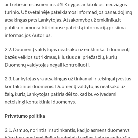
ar tretiesiems asmenims dėl Knygos ar kitokios medžiagos
turinio. Už svetainėje pateikiamos informacijos panaudojimą
atsakingas pats Lankytojas. Atsakomybę už emklinika.lt
publikuojamuose kūriniuose pateiktą informaciją prisiima
informacijos Autorius.
2.2. Duomenų valdytojas neatsako už emklinika.lt duomenų
bazės veiklos sutrikimus, kilusius dėl priežasčių, kurių
Duomenų valdytojas negali kontroliuoti.
2.3. Lankytojas yra atsakingas už tinkamai ir teisingai įvestus
kontaktinius duomenis. Duomenų valdytojas neatsako už
žalą, kurią Lankytojas patiria dėl to, kad buvo įvedami
neteisingi kontaktiniai duomenys.
Privatumo politika
3.1. Asmuo, norintis ir sutinkantis, kad jo asmens duomenys
būtų tvarkomi emklinika.lt administracijos, kaip tą apibrėžia