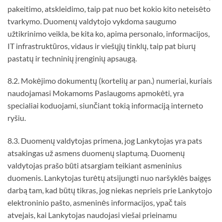
pakeitimo, atskleidimo, taip pat nuo bet kokio kito neteisėto
tvarkymo. Duomenų valdytojo vykdoma saugumo
užtikrinimo veikla, be kita ko, apima personalo, informacijos,
IT infrastruktūros, vidaus ir viešųjų tinklų, taip pat biurų
pastatų ir techninių įrenginių apsaugą.
8.2. Mokėjimo dokumentų (kortelių ar pan.) numeriai, kuriais
naudojamasi Mokamoms Paslaugoms apmokėti, yra
specialiai koduojami, siunčiant tokią informaciją interneto
ryšiu.
8.3. Duomenų valdytojas primena, jog Lankytojas yra pats
atsakingas už asmens duomenų slaptumą. Duomenų
valdytojas prašo būti atsargiam teikiant asmeninius
duomenis. Lankytojas turėtų atsijungti nuo naršyklės baigęs
darbą tam, kad būtų tikras, jog niekas neprieis prie Lankytojo
elektroninio pašto, asmeninės informacijos, ypač tais
atvejais, kai Lankytojas naudojasi viešai prieinamu