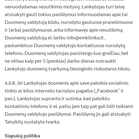
nenuodydamas nesutikimo motyvų. Lankytojas turi teisę
atsisakyti gauti tokius pasiūlymus informuodamas apie tai
Duomenų valdytoją būdu, nurodytu gautuose pranešimuose
ir (arba) pasiūlymuose, arba informavęs apie nesutikimą
Duomenų valdytoją el. laišku info@emklinika.lt ,
paskambinus Duomenų valdytojo kontaktuose nurodytų
telefonu. Duomenų valdytojas pasistengs kuo greičiau, bet
ne vėliau kaip per 5 (penkias) darbo dienas nutraukti
Lankytojo duomenų tvarkymą tiesioginės rinkodaros tikslu.
6.6.8. Jei Lankytojas duomenis apie save pateikia socialinio
tinklo ar kitos interneto tarnybos pagalba („Facebook“ ir
pan.), Lankytojas supranta ir sutinka, kad pateiktu
kontaktiniu telefonu ir el. paštu jam taip pat gali būti teikiami
Duomenų valdytojo pasiūlymai. Pasiūlymų jis gali atsisakyti
Taisyklių nustatyta tvarka.
Slapuk
ų
politika