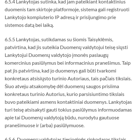
6.5.4 Lankytojas sutinka, kad jam pateikiant kontaktinius
duomenis tam skirtoje platformoje, sistema gali registruoti
Lankytojo kompiuterio IP adresą ir prisijungimo prie
sistemos datą bei laiką.
6.5.5 Lankytojas, sutikdamas su šiomis Taisyklėmis,
patvirtina, kad jis suteikia Duomenų valdytojui teisę siųsti
Lankytojui Duomenų valdytojo įmonės paslaugų
komercinius pasiūlymus bei informacinius pranešimus. Taip
pat jis patvirtina, kad jo duomenys gali būti tvarkomi
konkretaus atsisiųsto turinio Autoriaus, tais pačiais tikslais.
Šiuo atveju atsakomybę dėl duomenų saugos prisiima
konkretaus turinio Autorius, kurio parsisiuntimo tikslais
buvo pateikiami asmens kontaktiniai duomenys. Lankytojas
turi teisę atsisakyti gauti tokius pasiūlymus informuodamas
apie tai Duomenų valdytoją būdu, nurodytu gautuose
pranešimuose ir (arba) pasiūlymuose.
6.5.6. Duomenų valdytojas tiesioginės rinkodaros tikslais