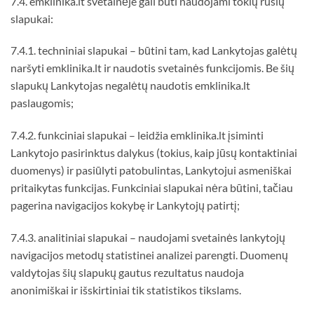
7.4. emklinika.lt svetainėje gali būti naudojami tokių rūšių
slapukai:
7.4.1. techniniai slapukai – būtini tam, kad Lankytojas galėtų
naršyti emklinika.lt ir naudotis svetainės funkcijomis. Be šių
slapukų Lankytojas negalėtų naudotis emklinika.lt
paslaugomis;
7.4.2. funkciniai slapukai – leidžia emklinika.lt įsiminti
Lankytojo pasirinktus dalykus (tokius, kaip jūsų kontaktiniai
duomenys) ir pasiūlyti patobulintas, Lankytojui asmeniškai
pritaikytas funkcijas. Funkciniai slapukai nėra būtini, tačiau
pagerina navigacijos kokybę ir Lankytojų patirtį;
7.4.3. analitiniai slapukai – naudojami svetainės lankytojų
navigacijos metodų statistinei analizei parengti. Duomenų
valdytojas šių slapukų gautus rezultatus naudoja
anonimiškai ir išskirtiniai tik statistikos tikslams.