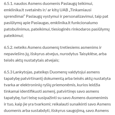
6.5.1. naudos Asmens duomenis Paslaugų teikimui,
emklinika.lt svetainės ir/ ar kitų UAB „Tinkamiausi
sprendimai” Paslaugų vystymui ir personalizavimui, taip pat
pasiūlymų apie Paslaugas, emklinika.lt funkcionalumo
patobulinimus, pateikimui, tiesioginės rinkodaros pasiūlymų
pateikimui;
6.5.2. neteiks Asmens duomenų tretiesiems asmenims ir
nepaviešins jų, išskyrus atvejus, nurodytus Taisyklėse, arba
teisės aktų nustatytais atvejais;
6.5.3 Lankytojas, pateikęs Duomenų valdytojui asmens
tapatybę patvirtinantį dokumentą arba teisės aktų nustatyta
tvarka ar elektroninių ryšių priemonėmis, kurios leidžia
tinkamai identifikuoti asmenį, patvirtinęs savo asmens
tapatybę, turi teisę susipažinti su savo Asmens duomenimis
ir tuo, kaip jie yra tvarkomi; reikalauti sunaikinti savo Asmens
duomenis arba sustabdyti, išskyrus saugojimą, savo Asmens