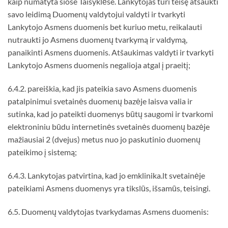
kaip numatyta šiose Taisyklėse. Lankytojas turi teisę atšaukti
savo leidimą Duomenų valdytojui valdyti ir tvarkyti
Lankytojo Asmens duomenis bet kuriuo metu, reikalauti
nutraukti jo Asmens duomenų tvarkymą ir valdymą,
panaikinti Asmens duomenis. Atšaukimas valdyti ir tvarkyti
Lankytojo Asmens duomenis negalioja atgal į praeitį;
6.4.2. pareiškia, kad jis pateikia savo Asmens duomenis
patalpinimui svetainės duomenų bazėje laisva valia ir
sutinka, kad jo pateikti duomenys būtų saugomi ir tvarkomi
elektroniniu būdu internetinės svetainės duomenų bazėje
mažiausiai 2 (dvejus) metus nuo jo paskutinio duomenų
pateikimo į sistemą;
6.4.3. Lankytojas patvirtina, kad jo emklinika.lt svetainėje
pateikiami Asmens duomenys yra tikslūs, išsamūs, teisingi.
6.5. Duomenų valdytojas tvarkydamas Asmens duomenis: