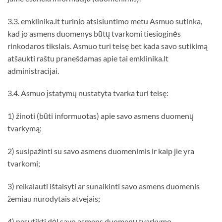
3.3. emklinika.lt turinio atsisiuntimo metu Asmuo sutinka,
kad jo asmens duomenys būtų tvarkomi tiesioginės
rinkodaros tikslais. Asmuo turi teisę bet kada savo sutikimą
atšaukti raštu pranešdamas apie tai emklinika.lt
administracijai.
3.4. Asmuo įstatymų nustatyta tvarka turi teisę:
1) žinoti (būti informuotas) apie savo asmens duomenų
tvarkymą;
2) susipažinti su savo asmens duomenimis ir kaip jie yra
tvarkomi;
3) reikalauti ištaisyti ar sunaikinti savo asmens duomenis
žemiau nurodytais atvejais;
4) nesutikti dėl savo asmens duomenų tvarkymo.