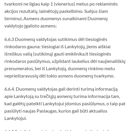
tvarkomi ne ilgiau kaip 1 (vienerius) metus po reklaminės
akcijos rezultatų, laimėtojų paskelbimo. Suėjus šiam
terminui, Asmens duomenys sunaikinami Duomenų
valdytojo įgalioto asmens;
6.6.3 Duomenų valdytojas sutikimus dėl tiesioginės
rinkodaros gauna: tiesiogiai iš Lankytojų, jiems aiškiai
išreiškus valią (sutikimą) gauti emklinika.lt tiesioginės
rinkodaros pasiūlymus, užpildant laukelius dėl naujienališkių
prenumeratos, bei iš Lankytojų, duomenų rinkimo metu
neprieštaravusių dėl tokio asmens duomenų tvarkymo.
6.6.4. Duomenų valdytojas gali derinti turimą informaciją
apie Lankytoją su trečiųjų asmenų turima informacija tam,
kad galėtų pateikti Lankytojui įdomius pasiūlymus, o taip pat
pasiūlyti naujas Paslaugas, kurios gali būti aktualios
Lankytojui.