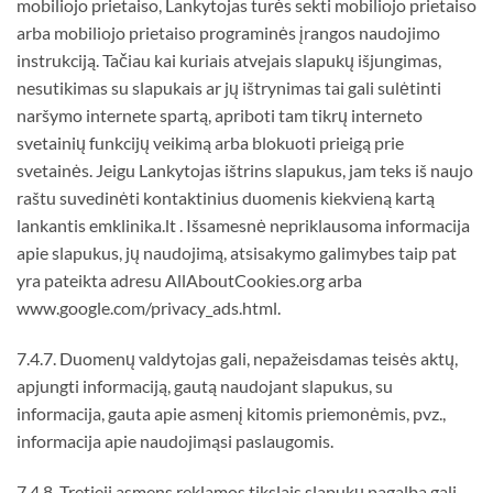
mobiliojo prietaiso, Lankytojas turės sekti mobiliojo prietaiso
arba mobiliojo prietaiso programinės įrangos naudojimo
instrukciją. Tačiau kai kuriais atvejais slapukų išjungimas,
nesutikimas su slapukais ar jų ištrynimas tai gali sulėtinti
naršymo internete spartą, apriboti tam tikrų interneto
svetainių funkcijų veikimą arba blokuoti prieigą prie
svetainės. Jeigu Lankytojas ištrins slapukus, jam teks iš naujo
raštu suvedinėti kontaktinius duomenis kiekvieną kartą
lankantis emklinika.lt . Išsamesnė nepriklausoma informacija
apie slapukus, jų naudojimą, atsisakymo galimybes taip pat
yra pateikta adresu AllAboutCookies.org arba
www.google.com/privacy_ads.html.
7.4.7. Duomenų valdytojas gali, nepažeisdamas teisės aktų,
apjungti informaciją, gautą naudojant slapukus, su
informacija, gauta apie asmenį kitomis priemonėmis, pvz.,
informacija apie naudojimąsi paslaugomis.
7.4.8. Tretieji asmens reklamos tikslais slapukų pagalba gali