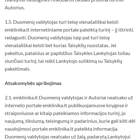
Autorius.
1.5. Duomenų valdytojas turi teisę vienašališkai keisti
emklinika.lt internetiniame portale pateiktą turinį – jį ištrinti,
redaguoti. Duomenų valdytojas taip pat turi teisę
vienašališkai keisti bet kurias Taisyklių nuostatas. Jei
pakeitus, pataisius ar papildžius Taisykles Lankytojas toliau
siunčiasi turinį, tai reikš Lankytojo sutikimą su Taisyklių
pakeitimais.
Atsakomyb
ė
s apribojimas
2.1. emklinika.lt Duomenų valdytojas ir Autoriai neatsako už
interneto portale emklinika.lt publikuojamuose knygose ir
straipsniuose ar kitaip pateikiamos informacijos turinį, jo
naujumą, tikslumą, teisingumą ir padarinius, kurie gali kilti dėl
naudojimosi portale emklinika.lt pateikta informacija.
Duomenų valdytojas neatsako už žalą, padarytą Lankytojui