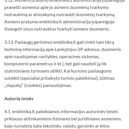
pranešti asmeniui apie jo asmens duomenų tvarkymo
nutraukimą ar atsisakymą nutraukti duomenų tvarkymą.
Asmens prašymu emklinika.lt administracija įsipareigoja
išsaugoti visus nutrauktus tvarkyti asmens duomenis.
3.13. Paslaugų gerinimui emklinika.lt gali rinkti tam tikrą
techninę informaciją apie Lankytojus (IP adresus, duomenis
apie naudojamas naršykles, operacines sistemas,
kompiuterio parametrus ir kt.), bet gali naudoti ją tik
statistiniams tyrimams atlikti. Kai kurioms paslaugoms
suteikti (specialiai pritaikyto turinio pateikimui), būtinas
„slapukų“ (cookies) panaudojimas.
Autori
ų
teis
ė
s
4.1. emklinika.lt pateikiamos informacijos autorinės teisės
priklauso atitinkamiems fiziniams bei juridiniams asmenims,
kaip nurodyta šalia tekstinės, vaizdo, garsinės ar kitos