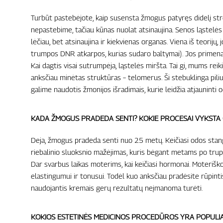
Turbūt pastebėjote, kaip susensta žmogus patyręs didelį stre
nepastebime, tačiau kūnas nuolat atsinaujina. Senos ląstelės m
lėčiau, bet atsinaujina ir kiekvienas organas. Viena iš teori
trumpos DNR atkarpos, kurias sudaro baltymai). Jos primena d
Kai dagtis visai sutrumpėja, ląstelės miršta. Tai gi, mums reiki
anksčiau minėtas struktūras – telomerus. Ši stebuklinga piliulė
galime naudotis žmonijos išradimais, kurie leidžia atjauninti 
KADA ŽMOGUS PRADEDA SENTI? KOKIE PROCESAI VYKSTA
Deja, žmogus pradeda senti nuo 25 metų. Keičiasi odos stang
riebalinio sluoksnio mažėjimas, kuris bėgant metams po trup
Dar svarbus laikas moterims, kai keičiasi hormonai. Moteriš
elastingumui ir tonusui. Todėl kuo anksčiau pradėsite rūpinti
naudojantis kremais gerų rezultatų neįmanoma turėti.
KOKIOS ESTETINĖS MEDICINOS PROCEDŪROS YRA POPULIA