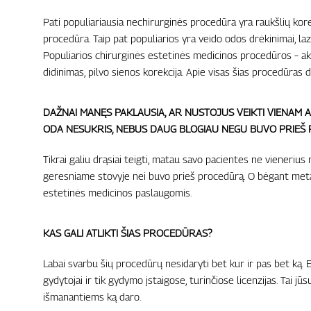
Pati populiariausia nechirurginės procedūra yra raukšlių kore
procedūra. Taip pat populiarios yra veido odos drėkinimai, l
Populiarios chirurginės estetinės medicinos procedūros – akių
didinimas, pilvo sienos korekcija. Apie visas šias procedūras
DAŽNAI MANĘS PAKLAUSIA, AR NUSTOJUS VEIKTI VIENAM A
ODA NESUKRIS, NEBUS DAUG BLOGIAU NEGU BUVO PRIEŠ
Tikrai galiu drąsiai teigti, matau savo pacientes ne vienerius
geresniame stovyje nei buvo prieš procedūrą. O bėgant metams
estetinės medicinos paslaugomis.
KAS GALI ATLIKTI ŠIAS PROCEDŪRAS?
Labai svarbu šių procedūrų nesidaryti bet kur ir pas bet ką. E
gydytojai ir tik gydymo įstaigose, turinčiose licenzijas. Tai jū
išmanantiems ką daro.