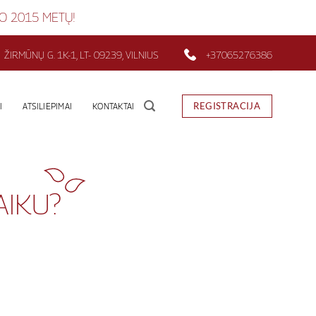
UO 2015 METŲ!
ŽIRMŪNŲ G. 1K-1, LT- 09239, VILNIUS
+37065276386
REGISTRACIJA
I
ATSILIEPIMAI
KONTAKTAI
AIKU?