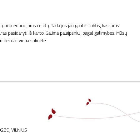
ių procedūrų jums reiktų. Tada jūs jau galite rinktis, kas jums
ūras pasidaryti iš karto. Galima palaipsniui, pagal galimybes. Mūsų
au nei dar viena suknelė.
9239, VILNIUS