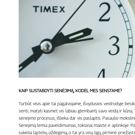
KAIP SUSTABDYTI SENĖJIMĄ, KODĖL MES SENSTAME?
Turbūt visis apie tai pagalvojame, išvydusios veidrodyje besik
senti, matyti kasmet vis labiau glembantį savo veidą ir kūną.
senėjimo procesus, išlieka dar vis paslaptis. Pasaulio mokslin
Senėjimą lemia paveldimumas, toksinai maiste ir aplinkoje. 
sukelia ląstelių uždegimą, o tai yra visų ligų pirminė priežasti