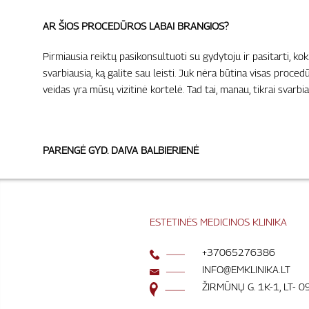
AR ŠIOS PROCEDŪROS LABAI BRANGIOS?
Pirmiausia reiktų pasikonsultuoti su gydytoju ir pasitarti, kok
svarbiausia, ką galite sau leisti. Juk nėra būtina visas proced
veidas yra mūsų vizitinė kortelė. Tad tai, manau, tikrai svarbi
PARENGĖ GYD. DAIVA BALBIERIENĖ
ESTETINĖS MEDICINOS KLINIKA
+37065276386
INFO@EMKLINIKA.LT
ŽIRMŪNŲ G. 1K-1, LT- 0