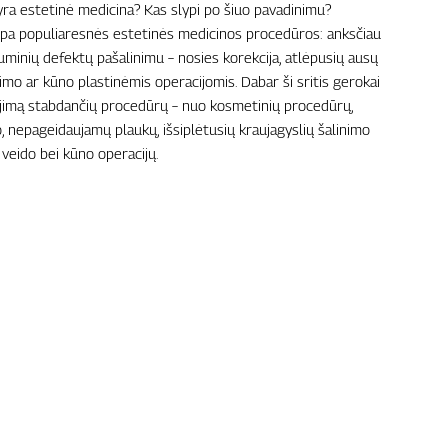
 yra estetinė medicina? Kas slypi po šiuo pavadinimu?
pa populiaresnės estetinės medicinos procedūros: anksčiau
uminių defektų pašalinimu – nosies korekcija, atlėpusių ausų
o ar kūno plastinėmis operacijomis. Dabar ši sritis gerokai
enėjimą stabdančių procedūrų – nuo kosmetinių procedūrų,
 nepageidaujamų plaukų, išsiplėtusių kraujagyslių šalinimo
ų veido bei kūno operacijų.