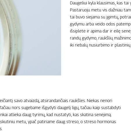
Daugeliui kyla klausimas, kas tai
Pastaruoju metu vis dažniau tam
tai buvo siejama su įgimtų, potra
gydymu arba veido odos patempim
išsiplėtė ir apima dar ir eilę s
randų gydymo, raukšlių mažinimo,
iki riebalų nusiurbimo ir plastini
eičiantį savo atvaizdą, atsirandančiais raukšles. Niekas nenori
 Tačiau nors sugebame išgydyti daugelį ligų, tačiau kaip sustabdyti
inkai atlieka daug tyrimų, kad nustatyti, kas skatina senėjimą.
Paskutiniu metu, ypač patiriame daug streso, o streso hormonas
s.