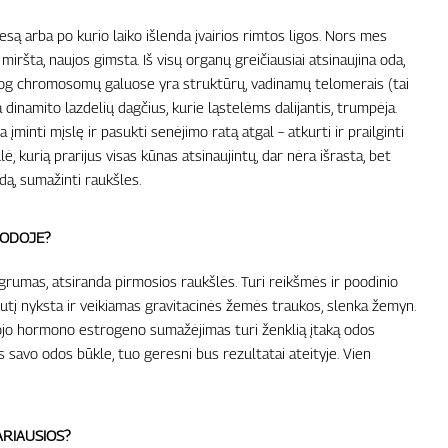
są arba po kurio laiko išlenda įvairios rimtos ligos. Nors mes
iršta, naujos gimsta. Iš visų organų greičiausiai atsinaujina oda,
jų, jog chromosomų galuose yra struktūrų, vadinamų telomerais (tai
inamito lazdelių dagčius, kurie ląstelėms dalijantis, trumpėja.
a įminti mįslę ir pasukti senėjimo ratą atgal – atkurti ir prailginti
, kurią prarijus visas kūnas atsinaujintų, dar nėra išrasta, bet
odą, sumažinti raukšles.
 ODOJE?
rumas, atsiranda pirmosios raukšlės. Turi reikšmės ir poodinio
utį nyksta ir veikiamas gravitacinės žemės traukos, slenka žemyn.
kojo hormono estrogeno sumažėjimas turi ženklią įtaką odos
s savo odos būkle, tuo geresni bus rezultatai ateityje. Vien
RIAUSIOS?