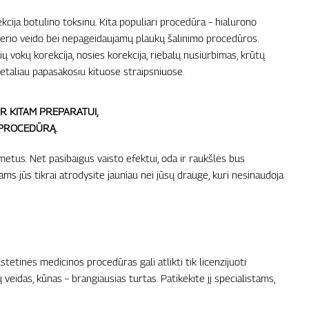
kcija botulino toksinu. Kita populiari procedūra – hialurono
azerio veido bei nepageidaujamų plaukų šalinimo procedūros.
 vokų korekcija, nosies korekcija, riebalų nusiurbimas, krūtų
 detaliau papasakosiu kituose straipsniuose.
R KITAM PREPARATUI,
 PROCEDŪRĄ.
 metus. Net pasibaigus vaisto efektui, oda ir raukšlės bus
 jūs tikrai atrodysite jauniau nei jūsų draugė, kuri nesinaudoja
stetinės medicinos procedūras gali atlikti tik licenzijuoti
sų veidas, kūnas – brangiausias turtas. Patikėkite jį specialistams,