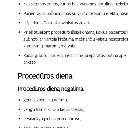
Nustatomos zonos, kurios bus gydomos botulino injekcijo
Pacientas supažindinamas su vaisto teikiamu efektu, pasir
Užpildoma Paciento sveikatos anketa.
Prieš atliekant procedūrą išsiaiškinama, kokius pacientas v
sužinoti, ar vartoja krešumą mažinančių vaistų, nesteroidin
kraujavimų, matomų mėlynių.
Kadangi botulinas yra medicininis preparatas, būtina apie 
anksto.
Procedūros diena
Procedūros dieną negalima:
gerti alkoholinių gėrimų;
vengti fizinio krūvio kelias dienas;
nesilankyti pirties procedūrose;