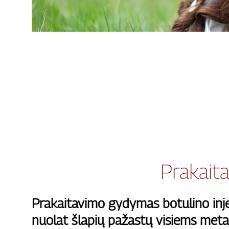
Prakait
Prakaitavimo gydymas botulino inje
nuolat šlapių pažastų visiems meta