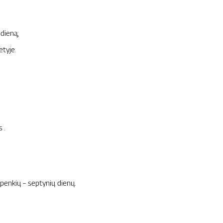
dieną;
ėtyje.
 .
penkių – septynių dienų.