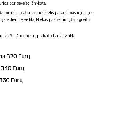
urios per savaitę išnyksta.
ą minučių matomas nedidelis paraudimas injekcijos
tą kasdieninę veiklą. Niekas pasikeitimų taip greitai
unka 9-12 mėnesių, prakaito liaukų veikla
ina 320 Eurų
a 340 Eurų
 360 Eurų