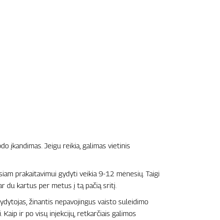
o įkandimas. Jeigu reikia, galimas vietinis
siam prakaitavimui gydyti veikia 9-12 mėnesių. Taigi
 du kartus per metus į tą pačią sritį.
gydytojas, žinantis nepavojingus vaisto suleidimo
 Kaip ir po visų injekcijų, retkarčiais galimos