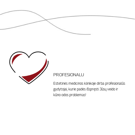
PROFESIONALU
Estetinės medicinos klinikoje dirba profesionalūs
gydytojai, kurie padės išspręsti Jūsų veido ir
kūno odos problemas!