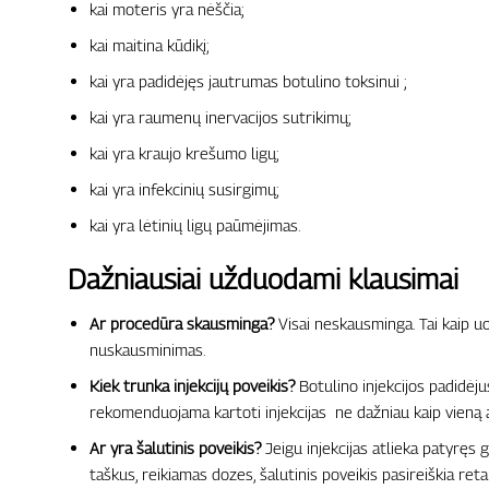
kai moteris yra nėščia;
kai maitina kūdikį;
kai yra padidėjęs jautrumas botulino toksinui ;
kai yra raumenų inervacijos sutrikimų;
kai yra kraujo krešumo ligų;
kai yra infekcinių susirgimų;
kai yra lėtinių ligų paūmėjimas.
Dažniausiai užduodami klausimai
Ar procedūra skausminga?
Visai neskausminga. Tai kaip uod
nuskausminimas.
Kiek trunka injekcijų poveikis?
Botulino injekcijos padidėju
rekomenduojama kartoti injekcijas ne dažniau kaip vieną ar
Ar yra šalutinis poveikis?
Jeigu injekcijas atlieka patyręs 
taškus, reikiamas dozes, šalutinis poveikis pasireiškia retai.