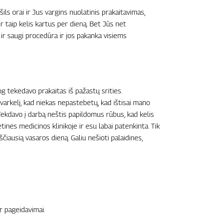
ils orai ir Jus vargins nuolatinis prakaitavimas,
r taip kelis kartus per dieną. Bet Jūs net
ir saugi procedūra ir jos pakanka visiems
og tekėdavo prakaitas iš pažastų srities.
varkelį, kad niekas nepastebėtų, kad ištisai mano
ekdavo į darbą neštis papildomus rūbus, kad kelis
inės medicinos klinikoje ir esu labai patenkinta. Tik
čiausią vasaros dieną. Galiu nešioti palaidines,
r pageidavimai.