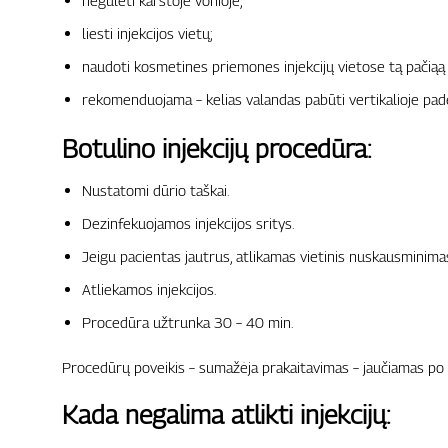
negulėti karštoje vonioje;
liesti injekcijos vietų;
naudoti kosmetines priemones injekcijų vietose tą pačiąą 
rekomenduojama – kelias valandas pabūti vertikalioje pad
Botulino injekcijų procedūra:
Nustatomi dūrio taškai.
Dezinfekuojamos injekcijos sritys.
Jeigu pacientas jautrus, atlikamas vietinis nuskausminimas
Atliekamos injekcijos.
Procedūra užtrunka 30 – 40 min.
Procedūrų poveikis – sumažėja prakaitavimas – jaučiamas po 
Kada negalima atlikti injekcijų: