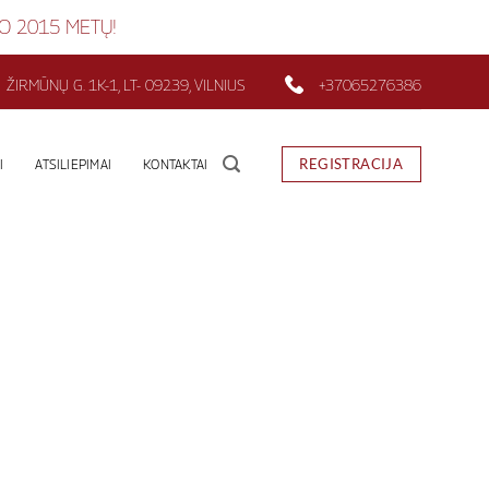
UO 2015 METŲ!
ŽIRMŪNŲ G. 1K-1, LT- 09239, VILNIUS
+37065276386
REGISTRACIJA
I
ATSILIEPIMAI
KONTAKTAI