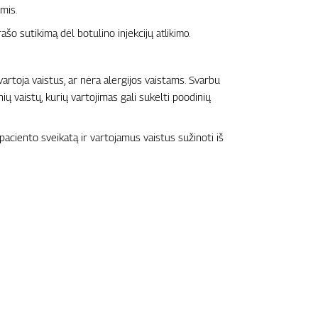
mis.
ašo sutikimą dėl botulino injekcijų
.
atlikimo
artoja vaistus, ar nėra alergijos vaistams. Svarbu
ių vaistų, kurių vartojimas gali sukelti poodinių
paciento sveikatą ir vartojamus vaistus sužinoti iš