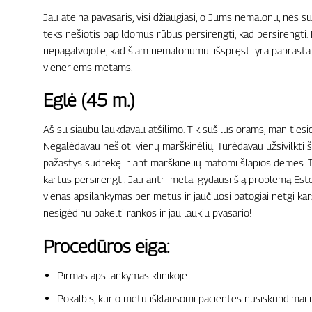
Jau ateina pavasaris, visi džiaugiasi, o Jums nemalonu, nes suš
teks nešiotis papildomus rūbus persirengti, kad persirengti. I
nepagalvojote, kad šiam nemalonumui išspręsti yra paprasta 
vieneriems metams.
Eglė (45 m.)
Aš su siaubu laukdavau atšilimo. Tik sušilus orams, man tiesi
Negalėdavau nešioti vienų marškinėlių. Turėdavau užsivilkti š
pažastys sudrėkę ir ant marškinėlių matomi šlapios dėmės. T
kartus persirengti. Jau antri metai gydausi šią problemą Estet
vienas apsilankymas per metus ir jaučiuosi patogiai netgi karš
nesigėdinu pakelti rankos ir jau laukiu pvasario!
Procedūros eiga:
Pirmas apsilankymas klinikoje.
Pokalbis, kurio metu išklausomi pacientės nusiskundimai i