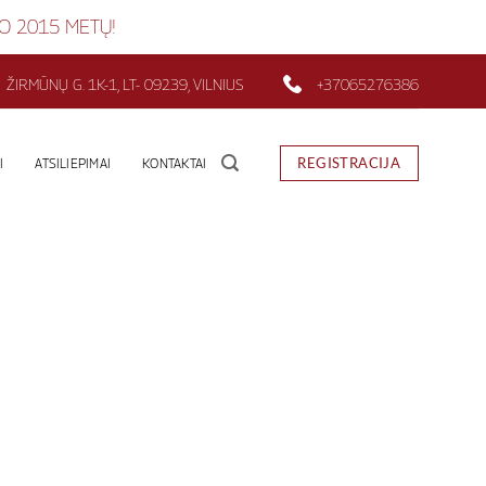
UO 2015 METŲ!
ŽIRMŪNŲ G. 1K-1, LT- 09239, VILNIUS
+37065276386
REGISTRACIJA
I
ATSILIEPIMAI
KONTAKTAI