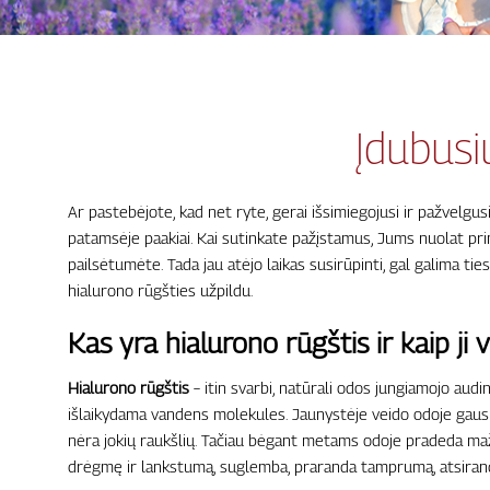
Įdubusi
Ar pastebėjote, kad net ryte, gerai išsimiegojusi ir pažvelgusi
patamsėje paakiai. Kai sutinkate pažįstamus, Jums nuolat pri
pailsėtumėte. Tada jau atėjo laikas susirūpinti, gal galima tie
hialurono rūgšties užpildu.
Kas yra hialurono rūgštis ir kaip ji 
Hialurono rūgštis
– itin svarbi, natūrali odos jungiamojo audi
išlaikydama vandens molekules. Jaunystėje veido odoje gausu 
nėra jokių raukšlių. Tačiau bėgant metams odoje pradeda maž
drėgmę ir lankstumą, suglemba, praranda tamprumą, atsiran