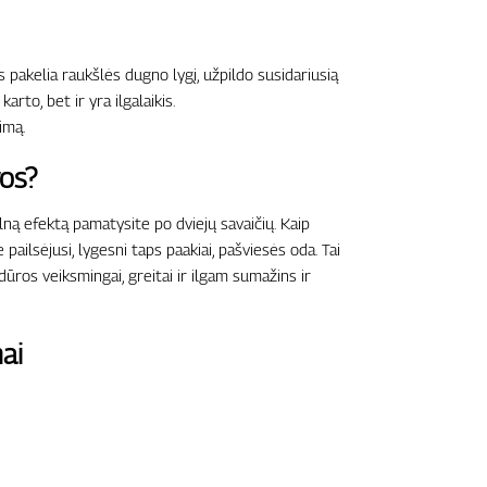
is pakelia raukšlės dugno lygį, užpildo susidariusią
rto, bet ir yra ilgalaikis.
imą.
ros?
lną efektą pamatysite po dviejų savaičių. Kaip
pailsėjusi, lygesni taps paakiai, pašviesės oda. Tai
ūros veiksmingai, greitai ir ilgam sumažins ir
ai