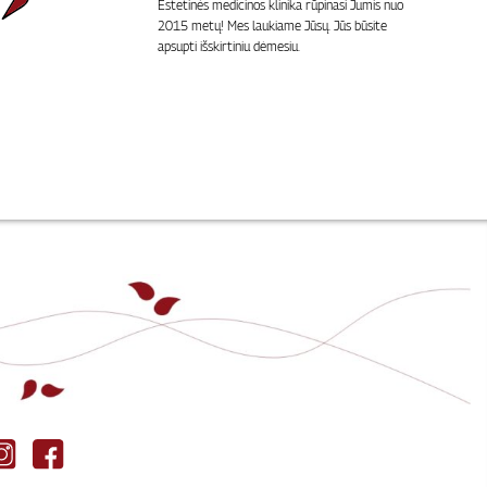
Estetinės medicinos klinika rūpinasi Jumis nuo
2015 metų! Mes laukiame Jūsų. Jūs būsite
apsupti išskirtiniu dėmesiu.