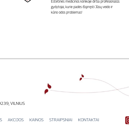
Estetinės medicinos klinikoje dirba profesionalūs
gydytojai, kurie padės išspręsti Jūsų veido ir
kūno odos problemas!
9239, VILNIUS
S
AKCIJOS
KAINOS
STRAIPSNIAI
KONTAKTAI