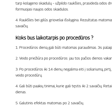
tarp kolageno skaidulų – užpildo raukšles, prasideda odos dr
formuojasi naujos odos skaidulos.
4. Raukšlės bei gilūs grioveliai išsilygina. Rezultatas matom
savaičių.
Koks bus laikotarpis po procedūros ?
1. Procedūros dieną gali būti matomas paraudimas. Jis palaipsn
2. Veido priežiūra po procedūros: jau tos pačios dienos vakar
3. Po procedūros iki 14 dienų negalima eiti į soliariumą, pirtį,
veido procedūrų.
4. Gali būti paakių tinimai, kurie gali tęstis iki 2 savaičių. Ret
dienas.
5. Galutinis efektas matomas po 2 savaičių.