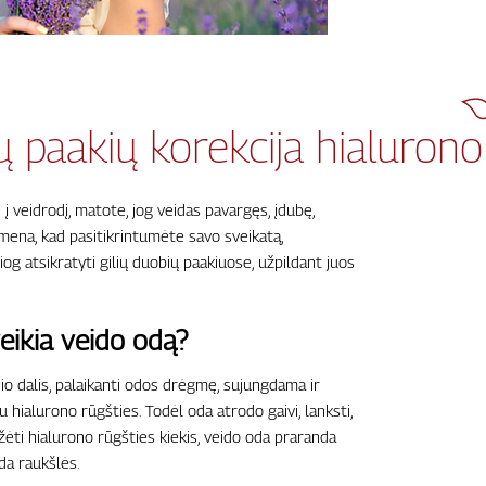
ų paakių korekcija hialurono
 į veidrodį, matote, jog veidas pavargęs, įdubę,
mena, kad pasitikrintumėte savo sveikatą,
siog atsikratyti gilių duobių paakiuose, užpildant juos
veikia veido odą?
nio dalis, palaikanti odos drėgmę, sujungdama ir
hialurono rūgšties. Todėl oda atrodo gaivi, lanksti,
ėti hialurono rūgšties kiekis, veido oda praranda
da raukšlės.