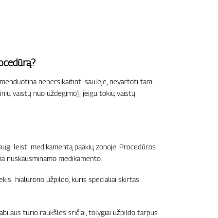
rocedūrą?
menduotina nepersikaitinti saulėje, nevartoti tam
nių vaistų nuo uždegimo); jeigu tokių vaistų
 saugi leisti medikamentą paakių zonoje. Procedūros
džiama nuskausminamo medikamento.
is hialurono užpildo, kuris specialiai skirtas
tabilaus tūrio raukšlės sričiai, tolygiai užpildo tarpus