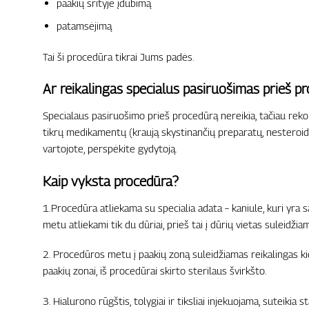
paakių srityje įdubimą
patamsėjimą
Tai ši procedūra tikrai Jums padės.
Ar reikalingas specialus pasiruošimas prieš p
Specialaus pasiruošimo prieš procedūrą nereikia, tačiau reko
tikrų medikamentų (kraują skystinančių preparatų, nesteroidi
vartojote, perspėkite gydytoją.
Kaip vyksta procedūra?
1.Procedūra atliekama su specialia adata – kaniule, kuri yra
metu atliekami tik du dūriai, prieš tai į dūrių vietas sulei
2. Procedūros metu į paakių zoną suleidžiamas reikalingas kiek
paakių zonai, iš procedūrai skirto sterilaus švirkšto.
3. Hialurono rūgštis, tolygiai ir tiksliai injekuojama, suteikia s