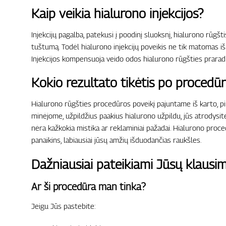
Kaip veikia hialurono injekcijos?
Injekcijų pagalba, patekusi į poodinį sluoksnį, hialurono rūgšt
tuštumą. Todėl hialurono injekcijų poveikis ne tik matomas iš ka
Injekcijos kompensuoja veido odos hialurono rūgšties prarad
Kokio rezultato tikėtis po procedū
Hialurono rūgšties procedūros poveikį pajuntame iš karto, pi
minėjome, užpildžius paakius hialurono užpildu, jūs atrodysite 
nėra kažkokia mistika ar reklaminiai pažadai. Hialurono proced
panaikins, labiausiai jūsų amžių išduodančias raukšles.
Dažniausiai pateikiami Jūsų klausim
Ar ši procedūra man tinka?
Jeigu Jūs pastebite: