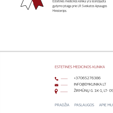
Estetinės medicinos klinika yra licenzijuota
gydymo įstaiga prie LR Sveikatos Apsaugos
Ministerijos.
ESTETINĖS MEDICINOS KLINIKA
+37065276386
INFO@EMKLINIKA.LT
ŽIRMŪNŲ G. 1K-1, LT- 0
PRADŽIA
PASLAUGOS
APIE MU