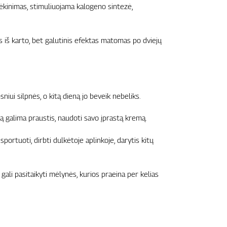
ėkinimas, stimuliuojama kalogeno sintezė,
as iš karto, bet galutinis efektas matomas po dviejų
iui silpnės, o kitą dieną jo beveik nebeliks.
ą galima praustis, naudoti savo įprastą kremą.
 sportuoti, dirbti dulkėtoje aplinkoje, darytis kitų
ai gali pasitaikyti mėlynės, kurios praeina per kelias