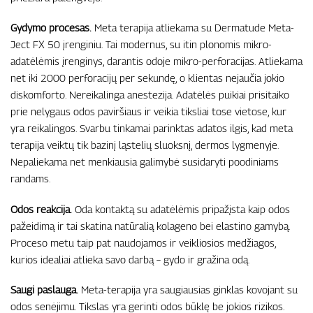
Gydymo procesas.
Meta terapija atliekama su Dermatude Meta-
Ject FX 50 įrenginiu. Tai modernus, su itin plonomis mikro-
adatėlėmis įrenginys, darantis odoje mikro-perforacijas. Atliekama
net iki 2000 perforacijų per sekundę, o klientas nejaučia jokio
diskomforto. Nereikalinga anestezija. Adatėlės puikiai prisitaiko
prie nelygaus odos paviršiaus ir veikia tiksliai tose vietose, kur
yra reikalingos. Svarbu tinkamai parinktas adatos ilgis, kad meta
terapija veiktų tik bazinį ląstelių sluoksnį, dermos lygmenyje.
Nepaliekama net menkiausia galimybė susidaryti poodiniams
randams.
Odos reakcija.
Oda kontaktą su adatėlėmis pripažįsta kaip odos
pažeidimą ir tai skatina natūralią kolageno bei elastino gamybą.
Proceso metu taip pat naudojamos ir veikliosios medžiagos,
kurios idealiai atlieka savo darbą – gydo ir gražina odą.
Saugi paslauga.
Meta-terapija yra saugiausias ginklas kovojant su
odos senėjimu. Tikslas yra gerinti odos būklę be jokios rizikos.