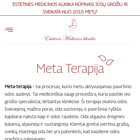
Skip
ESTETINĖS MEDICINOS KLINIKA RŪPINASI JŪSŲ GROŽIU IR
to
SVEIKATA NUO 2015 METŲ!
content
Meta Terapija
Meta-terapija
– tai procesas, kurio metu aktyvuojamas paviršinis
odos audinys. Tai mediciniškai saugi procedūra, kuria pasitiki visi
grožio specialistai, dirbantys klinikose. Ši terapija skatina odos
šviesėjimą, mažina poras, oda sustorėja, o paviršiniai ryškūs
kapiliarai nyksta kaip ir odos raudonis. Oda atgauna drėgmės
balansą, atjaunėja ir sustangrėja. Klientai greitai įvertina gražią,
sveiką, elastingą oda bei yra patenkinti, kad kasdienė odos
priežiūra palengvėjo.