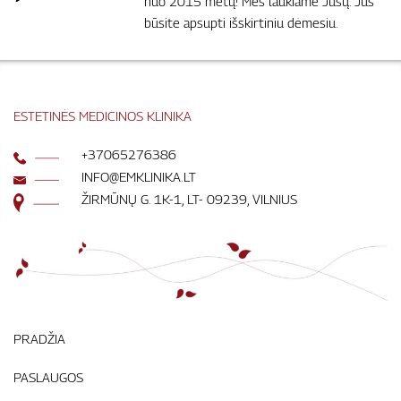
nuo 2015 metų! Mes laukiame Jūsų. Jūs
būsite apsupti išskirtiniu dėmesiu.
ESTETINĖS MEDICINOS KLINIKA
+37065276386
INFO@EMKLINIKA.LT
ŽIRMŪNŲ G. 1K-1, LT- 09239, VILNIUS
PRADŽIA
PASLAUGOS