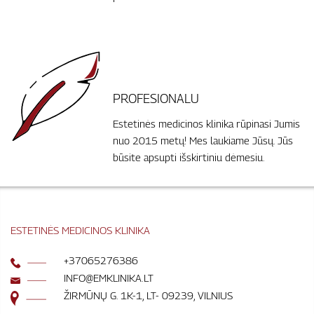
PROFESIONALU
Estetinės medicinos klinika rūpinasi Jumis
nuo 2015 metų! Mes laukiame Jūsų. Jūs
būsite apsupti išskirtiniu dėmesiu.
ESTETINĖS MEDICINOS KLINIKA
+37065276386
INFO@EMKLINIKA.LT
ŽIRMŪNŲ G. 1K-1, LT- 09239, VILNIUS