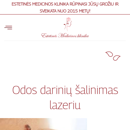
Skip
ESTETINĖS MEDICINOS KLINIKA RŪPINASI JŪSŲ GROŽIU IR
to
SVEIKATA NUO 2015 METŲ!
content
Odos darinių šalinimas
lazeriu