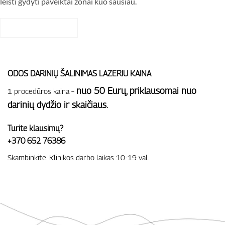
leisti gydyti paveiktai zonai kuo sausiau.
REGISTRACIJA
ODOS DARINIŲ ŠALINIMAS LAZERIU KAINA
nuo 50 Eurų, priklausomai nuo
1 procedūros kaina –
darinių dydžio ir skaičiaus.
Turite klausimų?
+370 652 76386
Skambinkite. Klinikos darbo laikas 10-19 val.