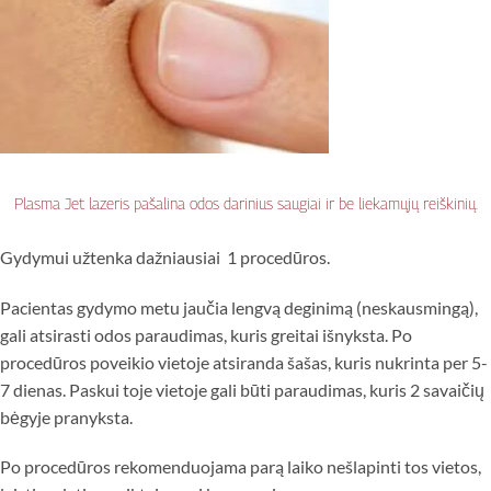
Plasma Jet lazeris pašalina odos darinius saugiai ir be liekamųjų reiškinių.
Gydymui užtenka dažniausiai 1 procedūros.
Pacientas gydymo metu jaučia lengvą deginimą (neskausmingą),
gali atsirasti odos paraudimas, kuris greitai išnyksta. Po
procedūros poveikio vietoje atsiranda šašas, kuris nukrinta per 5-
7 dienas. Paskui toje vietoje gali būti paraudimas, kuris 2 savaičių
bėgyje pranyksta.
Po procedūros rekomenduojama parą laiko nešlapinti tos vietos,