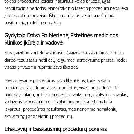
tokios procedūros keičiasi natūralūs veido bruožai, ilgas
reabilitacinis periodas. Nanofrakcinio lazerio procedūra nepalieka
jokio šalutinio poveikio. Išlieka natūralūs veido bruožai, oda
pasitempia, raukšlių sumažėja.
Gydytoja Daiva Balbierienė, Estetinės medicinos
klinikos įkūrėja ir vadovė:
Mūsų vizitinė kortelė yra mūsų išvaizda. Niekas mumis ir mūsų
darbo rezultatais netikėtų, jeigu mes atrodytume prastai. Todėl
visada privalome rūpintis savo išvaizda.
Mes atliekame procedūras savo klientėms, todėl visada
pirmiausia išbandome visus produktus, visas procedūras. Tai
padeda įsitikinti, ar tikrai procedūra veiksminga, koks jos poveikis,
ko tikėtis procedūrų metu, kokie bus pojūčiai. Mums labai
svarbus procedūros rezultatas, mes nenorime nemalonių,
skausmingų ar abejotinų procedūrų.
Efektyvių ir beskausmių procedūrų poreikis