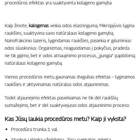
procedūros efektas yra suaktyvinta kolageno gamyba.
Kaip žinote,
kalogenas
veikia odos elastingumą. Mikropjūvis lygina
raukšles, suaktyvina savo natūralaus kolageno gamybą.
Nanofrakcinio lazeris, lygindamas raukšles, pasiekia ir giluminius
odos sluoksnius. Organizmas, reaguodamas į pokyčius, pradeda
ne tik gijimo, bet ir odos atnaujinimo procesus, „įjungia“ papildomą
natūralaus kolageno gamybą.
Vienos procedūros metu gaunamas dvigubas efektas – lyginamos
raukšlės ir aktyvinamas natūralus odos atjauninimas.
Todėl atjaunėjimo efektas pasiekiamas ne tik dėl raukšlių
sumažėjimo, bet ir dėl suaktyvėjusio odos atjauninimo proceso.
Kas Jūsų laukia procedūros metu? Kaip ji vyksta?
Procedūra trunka 1 val.
Atvykus į kliniką užpildoma Jūsų sveikatos anketa.