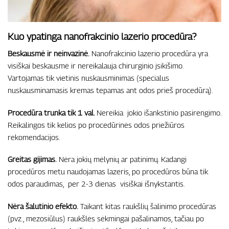
Kuo ypatinga nanofrakcinio lazerio procedūra?
Beskausmė ir neinvazinė.
Nanofrakcinio lazerio procedūra yra
visiškai beskausmė ir nereikalauja chirurginio įsikišimo.
Vartojamas tik vietinis nuskausminimas (specialus
nuskausminamasis kremas tepamas ant odos prieš procedūrą).
Procedūra trunka tik 1 val.
Nereikia jokio išankstinio pasirengimo.
Reikalingos tik kelios po procedūrinės odos priežiūros
rekomendacijos.
Greitas gijimas.
Nėra jokių mėlynių ar patinimų. Kadangi
procedūros metu naudojamas lazeris, po procedūros būna tik
odos paraudimas, per 2-3 dienas visiškai išnykstantis.
Nėra šalutinio efekto.
Taikant kitas raukšlių šalinimo procedūras
(pvz., mezosiūlus) raukšlės sėkmingai pašalinamos, tačiau po