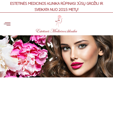
Skip
ESTETINĖS MEDICINOS KLINIKA RŪPINASI JŪSŲ GROŽIU IR
to
SVEIKATA NUO 2015 METŲ!
content