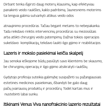
Dirbant tenka išgirsti daug moterų klausimų, kaip efektyviau
panaikinti veido raukšles, kaklo padribimą. Jaunesnėms moterims
tai lengvai galima sutvarkyti atlikus veido odos
atnaujinimo procedūras. Tačiau bėgant metams to nebepakanka.
Tada reikdavo rinktis intervencinių procedūras su mezosiūlais
arba atlikti chirurginį veido patempimą. Dažnai tokios operacijos
sukeldavo komplikacijų, tekdavo laukti ilgo gijimo ir reabilitacijos.
Lazeris ir mokslo pasiekimai keičia skalpelį
Jau senokai ieškojome būdų pasiūlyti savo klientėms be skausmo,
be chirurginių operacijų ir ilgo gijimo atsikratyti raukšlių.
Gydytojo profesija suteikia galimybę susipažinti su pažangiausiais
estetinės medicinos pasiekimais, išbandyti be galo daug
pačių įvairiausių produktų ir procedūrų. Todėl kartais mus ir
nustebinti labai sunku.
Įtikinami Venus Viva nanofrakcinio lazerio rezultatai