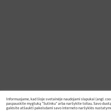
Informuojame, kad šioje svetainėje naudojami slapukai (angl. coo
paspauskite mygtuką "Sutinku" arba naršykite toliau. Savo duot
galėsite atšaukti pakeisdami savo interneto naršyklės nustatymu