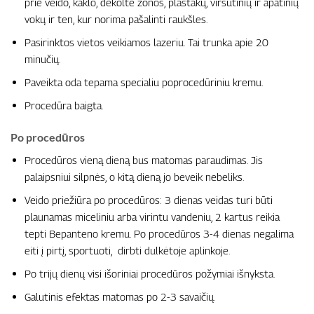
prie veido, kaklo, dekoltė zonos, plaštakų, viršutinių ir apatinių
vokų ir ten, kur norima pašalinti raukšles.
Pasirinktos vietos veikiamos lazeriu. Tai trunka apie 20
minučių.
Paveikta oda tepama specialiu poprocedūriniu kremu.
Procedūra baigta.
Po procedūros
Procedūros vieną dieną bus matomas paraudimas. Jis
palaipsniui silpnės, o kitą dieną jo beveik nebeliks.
Veido priežiūra po procedūros: 3 dienas veidas turi būti
plaunamas miceliniu arba virintu vandeniu, 2 kartus reikia
tepti Bepanteno kremu. Po procedūros 3-4 dienas negalima
eiti į pirtį, sportuoti, dirbti dulkėtoje aplinkoje.
Po trijų dienų visi išoriniai procedūros požymiai išnyksta.
Galutinis efektas matomas po 2-3 savaičių.