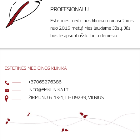
PROFESIONALU
Estetinės medicinos klinika rūpinasi Jumis
nuo 2015 metų! Mes laukiame Jūsų. Jūs
būsite apsupti išskirtiniu dėmesiu.
ESTETINĖS MEDICINOS KLINIKA
+37065276386
INFO@EMKLINIKA.LT
ŽIRMŪNŲ G. 1K-1, LT- 09239, VILNIUS