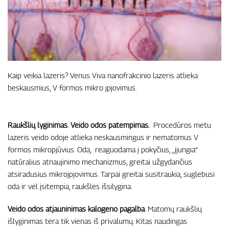
Kaip veikia lazeris? Venus Viva nanofrakcinio lazeris atlieka
beskausmius, V formos mikro įpjovimus.
Raukšlių lyginimas. Veido odos patempimas.
Procedūros metu
lazeris veido odoje atlieka neskausmingus ir nematomus V
formos mikropjūvius. Oda, reaguodama į pokyčius, ,,įjungia“
natūralius atnaujinimo mechanizmus, greitai užgydančius
atsiradusius mikroįpjovimus. Tarpai greitai susitraukia, suglebusi
oda ir vėl įsitempia, raukšlės išsilygina.
Veido odos atjauninimas kalogeno pagalba
. Matomų raukšlių
išlyginimas tėra tik vienas iš privalumų. Kitas naudingas