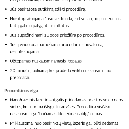
Jūs pasirašote sutikimą atlikti procedūrą.
Nufotografuojama Jūsų veido oda, kad vėliau, po procedūros,
būtų galima palyginti rezultatus.
Jus supažindinami su odos priežiūra po procedūros.
Jūsų veido oda paruošiama procedūrai – nuvaloma,
dezinfekuojama.
Užtepamas nuskausminamasis tepalas.
20 minučių laukiama, kol pradeda veikti nuskausminimo
preparatai.
Procedūros eiga
Nanofrakcinis lazerio antgalis pridedamas prie tos veido odos
vietos, kur norima išlyginti raukšles. Procedūra visiškai
neskausminga. Jaučiamas tik nedidelis dilgčiojimas.
Priklausomai nuo pasirinktų vietų, lazeris gali būti dedamas