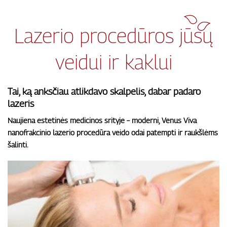
Lazerio procedūros jūsų
veidui ir kaklui
Tai, ką anksčiau atlikdavo skalpelis, dabar padaro
lazeris
Naujiena estetinės medicinos srityje – moderni, Venus Viva
nanofrakcinio lazerio procedūra veido odai patempti ir raukšlėms
šalinti
.