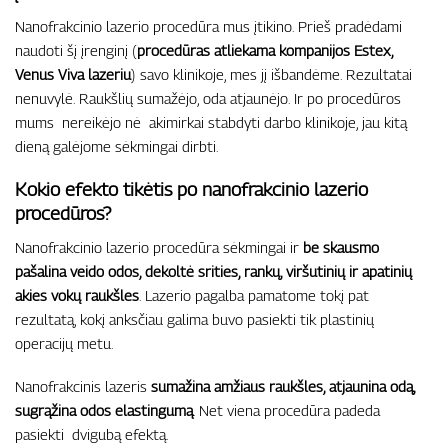
Nanofrakcinio lazerio procedūra mus įtikino. Prieš pradėdami
naudoti šį įrenginį (
procedūras atliekama kompanijos Estex,
Venus Viva lazeriu
) savo klinikoje, mes jį išbandėme. Rezultatai
nenuvylė. Raukšlių sumažėjo, oda atjaunėjo. Ir po procedūros
mums nereikėjo nė akimirkai stabdyti darbo klinikoje, jau kitą
dieną galėjome sėkmingai dirbti.
Kokio efekto tikėtis po nanofrakcinio lazerio
procedūros?
Nanofrakcinio lazerio procedūra sėkmingai ir
be skausmo
pašalina veido odos, dekoltė srities, rankų, viršutinių ir apatinių
akies vokų raukšles
. Lazerio pagalba pamatome tokį pat
rezultatą, kokį anksčiau galima buvo pasiekti tik plastinių
operacijų metu.
Nanofrakcinis lazeris
sumažina amžiaus raukšles, atjaunina odą,
sugrąžina odos elastingumą
. Net viena procedūra padeda
pasiekti dvigubą efektą.