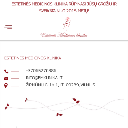
Skip
ESTETINĖS MEDICINOS KLINIKA RŪPINASI JŪSŲ GROŽIU IR
to
SVEIKATA NUO 2015 METŲ!
content
ESTETINĖS MEDICINOS KLINIKA
+37065276386
INFO@EMKLINIKA.LT
ŽIRMŪNŲ G. 1K-1, LT- 09239, VILNIUS